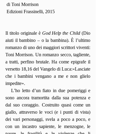
 di Toni Morrison
 Edizioni Frassinelli, 2015
Il titolo originale è 
God Help the Child
 (Dio 
aiuti il bambino – o la bambina). È l’ultimo 
romanzo di uno dei maggiori scrittori viventi: 
Toni Morrison. Un romanzo secco, tagliente, 
a tratti, perfino brutale. Ha come epigrafe il 
versetto 18,16 del Vangelo di Luca:«Lasciate 
che i bambini vengano a me e non glielo 
impedite».
   L’ho letto d’un fiato in due pomeriggi e 
sono ancora tramortita dalla sua potenza e 
dal suo coraggio. Costruito quasi come un 
giallo, attraverso le voci (e i punti di vista) 
dei vari personaggi, svela a poco a poco, e 
con un incastro sapiente, le menzogne, le 
paure, le fragilità e le violenze che li 