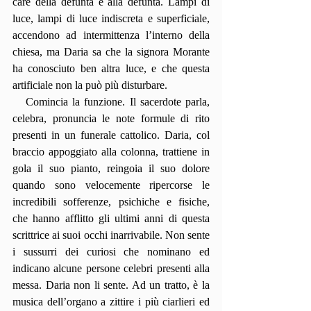
care della defunta e alla defunta. Lampi di 
luce, lampi di luce indiscreta e superficiale, 
accendono ad intermittenza l’interno della 
chiesa, ma Daria sa che la signora Morante 
ha conosciuto ben altra luce, e che questa 
artificiale non la può più disturbare.
   Comincia la funzione. Il sacerdote parla, 
celebra, pronuncia le note formule di rito 
presenti in un funerale cattolico. Daria, col 
braccio appoggiato alla colonna, trattiene in 
gola il suo pianto, reingoia il suo dolore 
quando sono velocemente ripercorse le 
incredibili sofferenze, psichiche e fisiche, 
che hanno afflitto gli ultimi anni di questa 
scrittrice ai suoi occhi inarrivabile. Non sente 
i sussurri dei curiosi che nominano ed 
indicano alcune persone celebri presenti alla 
messa. Daria non li sente. Ad un tratto, è la 
musica dell’organo a zittire i più ciarlieri ed 