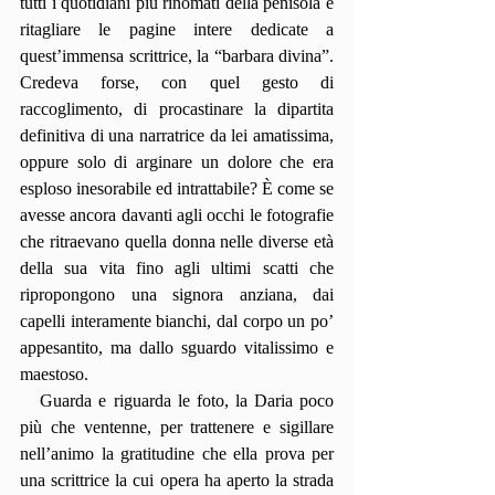
tutti i quotidiani più rinomati della penisola e 
ritagliare le pagine intere dedicate a 
quest’immensa scrittrice, la “barbara divina”. 
Credeva forse, con quel gesto di 
raccoglimento, di procastinare la dipartita 
definitiva di una narratrice da lei amatissima, 
oppure solo di arginare un dolore che era 
esploso inesorabile ed intrattabile? È come se 
avesse ancora davanti agli occhi le fotografie 
che ritraevano quella donna nelle diverse età 
della sua vita fino agli ultimi scatti che 
ripropongono una signora anziana, dai 
capelli interamente bianchi, dal corpo un po’ 
appesantito, ma dallo sguardo vitalissimo e 
maestoso.
   Guarda e riguarda le foto, la Daria poco 
più che ventenne, per trattenere e sigillare 
nell’animo la gratitudine che ella prova per 
una scrittrice la cui opera ha aperto la strada 