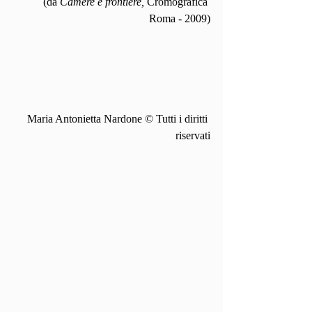
(da 
Camere e frontiere, 
Cromografica 
Roma
 - 
2009)
Maria Antonietta Nardone © Tutti i diritti 
riservati