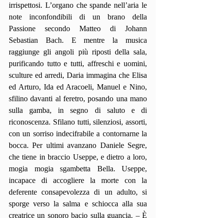
irrispettosi. L’organo che spande nell’aria le 
note inconfondibili di un brano della 
Passione secondo Matteo di Johann 
Sebastian Bach. E mentre la musica 
raggiunge gli angoli più riposti della sala, 
purificando tutto e tutti, affreschi e uomini, 
sculture ed arredi, Daria immagina che Elisa 
ed Arturo, Ida ed Aracoeli, Manuel e Nino, 
sfilino davanti al feretro, posando una mano 
sulla gamba, in segno di saluto e di 
riconoscenza. Sfilano tutti, silenziosi, assorti, 
con un sorriso indecifrabile a contornarne la 
bocca. Per ultimi avanzano Daniele Segre, 
che tiene in braccio Useppe, e dietro a loro, 
mogia mogia sgambetta Bella. Useppe, 
incapace di accogliere la morte con la 
deferente consapevolezza di un adulto, si 
sporge verso la salma e schiocca alla sua 
creatrice un sonoro bacio sulla guancia. – È 