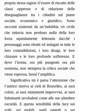
propria stessa ragion d’essere di riscatto delle 
classi oppresse e di riduzione delle 
diseguaglianze tra i cittadini sul piano 
sociale, economico e giuridico. Sono 
racconti sostenuti da un’indubbia 
vis
 civile 
che tuttavia non perdono nulla della loro 
forza squisitamente letteraria dacché i 
personaggi sono ritratti ed indagati in tutte le 
loro contraddizioni, i loro disagi, le loro 
chiusure e le loro profonde sofferenze. E 
dove l’ironia, ora più pungente ora più 
sorniona, non stempera la critica sociale che 
viene espressa, bensì l’amplifica.
    Significativa mi è parsa l’attenzione che 
l’autrice riserva ai cieli di Bruxelles, ai suoi 
colori, ai suoi mutamenti improvvisi, ai suoi 
fulminanti arcobaleni come alle sue plumbee 
oscurità. E questa sensibilità della luce sui 
volti, sui mobili, sugli oggetti o sui 