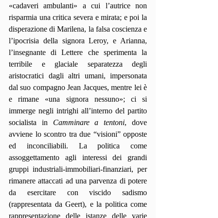
«cadaveri ambulanti» a cui l’autrice non 
risparmia una critica severa e mirata; e poi la 
disperazione di Marilena, la falsa coscienza e 
l’ipocrisia della signora Leroy, e Arianna, 
l’insegnante di Lettere che sperimenta la 
terribile e glaciale separatezza degli 
aristocratici dagli altri umani, impersonata 
dal suo compagno Jean Jacques, mentre lei è 
e rimane «una signora nessuno»; ci si 
immerge negli intrighi all’interno del partito 
socialista in 
Camminare a tentoni
, dove 
avviene lo scontro tra due “visioni” opposte 
ed inconciliabili. La politica come 
assoggettamento agli interessi dei grandi 
gruppi industriali-immobiliari-finanziari, per 
rimanere attaccati ad una parvenza di potere 
da esercitare con viscido sadismo 
(rappresentata da Geert), e la politica come 
rappresentazione delle istanze delle varie 