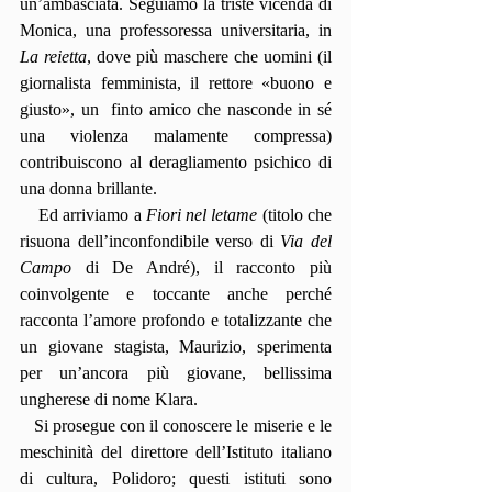
un’ambasciata. Seguiamo la triste vicenda di 
Monica, una professoressa universitaria, in 
La reietta
, dove più maschere che uomini (il 
giornalista femminista, il rettore «buono e 
giusto», un  finto amico che nasconde in sé 
una violenza malamente compressa) 
contribuiscono al deragliamento psichico di 
una donna brillante.
    Ed arriviamo a 
Fiori nel letame
 (titolo che 
risuona dell’inconfondibile verso di 
Via del 
Campo
 di De André), il racconto più 
coinvolgente e toccante anche perché 
racconta l’amore profondo e totalizzante che 
un giovane stagista, Maurizio, sperimenta 
per un’ancora più giovane, bellissima 
ungherese di nome Klara.
   Si prosegue con il conoscere le miserie e le 
meschinità del direttore dell’Istituto italiano 
di cultura, Polidoro; questi istituti sono 