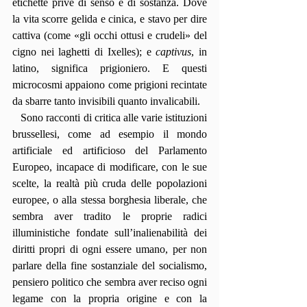
etichette prive di senso e di sostanza. Dove 
la vita scorre gelida e cinica, e stavo per dire 
cattiva (come «gli occhi ottusi e crudeli» del 
cigno nei laghetti di Ixelles); e 
captivus
, in 
latino, significa prigioniero. E questi 
microcosmi appaiono come prigioni recintate 
da sbarre tanto invisibili quanto invalicabili.
   Sono racconti di critica alle varie istituzioni 
brussellesi, come ad esempio il mondo 
artificiale ed artificioso del Parlamento 
Europeo, incapace di modificare, con le sue 
scelte, la realtà più cruda delle popolazioni 
europee, o alla stessa borghesia liberale, che 
sembra aver tradito le proprie radici 
illuministiche fondate sull’inalienabilità dei 
diritti propri di ogni essere umano, per non 
parlare della fine sostanziale del socialismo, 
pensiero politico che sembra aver reciso ogni 
legame con la propria origine e con la 