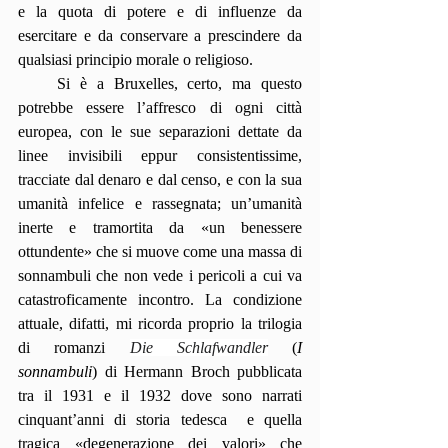
e la quota di potere e di influenze da 
esercitare e da conservare a prescindere da 
qualsiasi principio morale o religioso.
    Si è a Bruxelles, certo, ma questo 
potrebbe essere l’affresco di ogni città 
europea, con le sue separazioni dettate da 
linee invisibili eppur consistentissime, 
tracciate dal denaro e dal censo, e con la sua 
umanità infelice e rassegnata; un’umanità 
inerte e tramortita da «un benessere 
ottundente» che si muove come una massa di 
sonnambuli che non vede i pericoli a cui va 
catastroficamente incontro. La condizione 
attuale, difatti, mi ricorda proprio la trilogia 
di romanzi 
Die Schlafwandler
 (
I 
sonnambuli
) di Hermann Broch pubblicata 
tra il 1931 e il 1932 dove sono narrati 
cinquant’anni di storia tedesca  e quella 
tragica «degenerazione dei valori» che 