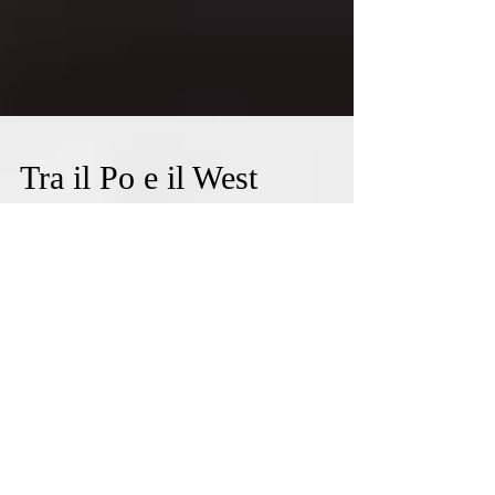
Tra il Po e il West
(Foto della locandina presa dal web) DELTA di
Michele Vannucci con Alessandro Borghi, Luigi
Lo Cascio, Greta Esposito, Emilia Scarpati...