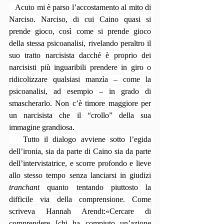
   Acuto mi è parso l’accostamento al mito di 
Narciso. Narciso, di cui Caino quasi si 
prende gioco, così come si prende gioco 
della stessa psicoanalisi, rivelando peraltro il 
suo tratto narcisista dacché è proprio dei 
narcisisti più inguaribili prendere in giro o 
ridicolizzare qualsiasi manzìa – come la 
psicoanalisi, ad esempio – in grado di 
smascherarlo. Non c’è timore maggiore per 
un narcisista che il “crollo” della sua 
immagine grandiosa.
   Tutto il dialogo avviene sotto l’egida 
dell’ironia, sia da parte di Caino sia da parte 
dell’intervistatrice, e scorre profondo e lieve 
allo stesso tempo senza lanciarsi in giudizi 
tranchant
 quanto tentando piuttosto la 
difficile via della comprensione. Come 
scriveva Hannah Arendt:«Cercare di 
comprendere [chi ha compiuto un’azione 