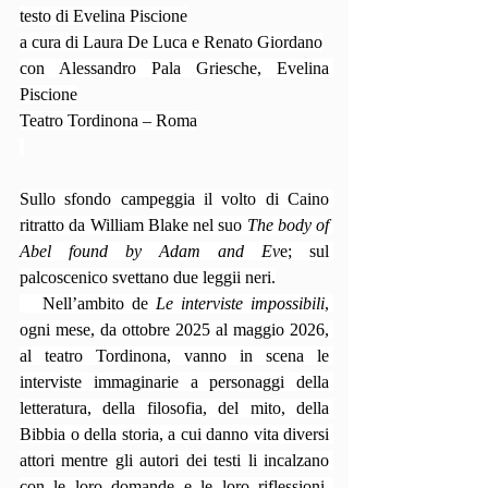
testo di Evelina Piscione
a cura di Laura De Luca e Renato Giordano
con Alessandro Pala Griesche, Evelina 
Piscione
Teatro Tordinona – Roma
Sullo sfondo campeggia il volto di Caino 
ritratto da William Blake nel suo 
The body of 
Abel found by Adam and Ev
e; sul 
palcoscenico svettano due leggii neri.
   Nell’ambito de 
Le interviste impossibili
, 
ogni mese, da ottobre 2025 al maggio 2026, 
al teatro Tordinona, vanno in scena le 
interviste immaginarie a personaggi della 
letteratura, della filosofia, del mito, della 
Bibbia o della storia, a cui danno vita diversi 
attori mentre gli autori dei testi li incalzano 
con le loro domande e le loro riflessioni. 