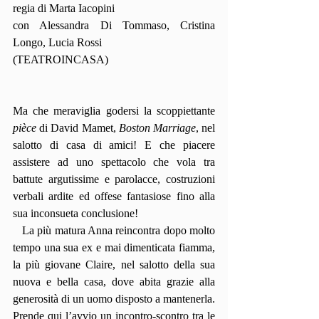
regia di Marta Iacopini
con Alessandra Di Tommaso, Cristina 
Longo, Lucia Rossi
(TEATROINCASA)
Ma che meraviglia godersi la scoppiettante 
pièce
 di David Mamet, 
Boston Marriage
, nel 
salotto di casa di amici! E che piacere 
assistere ad uno spettacolo che vola tra 
battute argutissime e parolacce, costruzioni 
verbali ardite ed offese fantasiose fino alla 
sua inconsueta conclusione!
   La più matura Anna reincontra dopo molto 
tempo una sua ex e mai dimenticata fiamma, 
la più giovane Claire, nel salotto della sua 
nuova e bella casa, dove abita grazie alla 
generosità di un uomo disposto a mantenerla. 
Prende qui l’avvio un incontro-scontro tra le 