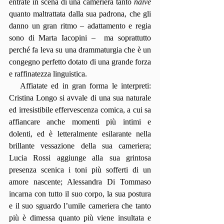
entrate in scena di una cameriera tanto 
naïve
quanto maltrattata dalla sua padrona, che gli 
danno un gran ritmo – adattamento e regia 
sono di Marta Iacopini –  ma soprattutto 
perché fa leva su una drammaturgia che è un 
congegno perfetto dotato di una grande forza 
e raffinatezza linguistica.
   Affiatate ed in gran forma le interpreti: 
Cristina Longo si avvale di una sua naturale 
ed irresistibile effervescenza comica, a cui sa 
affiancare anche momenti più intimi e 
dolenti, ed è letteralmente esilarante nella 
brillante vessazione della sua cameriera; 
Lucia Rossi aggiunge alla sua grintosa 
presenza scenica i toni più sofferti di un 
amore nascente; Alessandra Di Tommaso 
incarna con tutto il suo corpo, la sua postura 
e il suo sguardo l’umile cameriera che tanto 
più è dimessa quanto più viene insultata e 