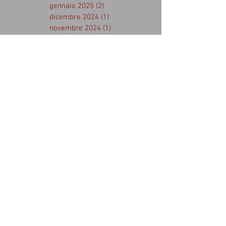
gennaio 2025
(2)
2 post
dicembre 2024
(1)
1 post
novembre 2024
(1)
1 post
agosto 2024
(1)
1 post
luglio 2024
(2)
2 post
aprile 2024
(1)
1 post
marzo 2024
(1)
1 post
febbraio 2024
(2)
2 post
dicembre 2023
(1)
1 post
novembre 2023
(3)
3 post
ottobre 2023
(2)
2 post
settembre 2023
(3)
3 post
agosto 2023
(4)
4 post
aprile 2023
(1)
1 post
marzo 2023
(2)
2 post
febbraio 2023
(1)
1 post
gennaio 2023
(1)
1 post
dicembre 2022
(1)
1 post
novembre 2022
(1)
1 post
ottobre 2022
(2)
2 post