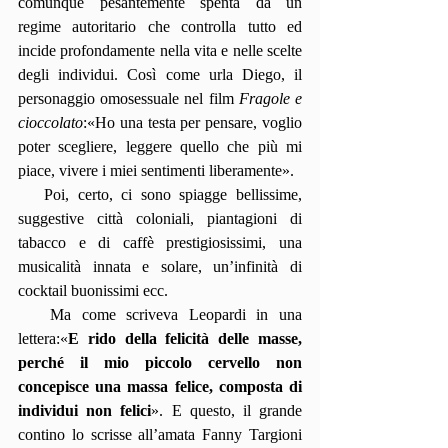
comunque pesantemente spenta da un 
regime autoritario che controlla tutto ed 
incide profondamente nella vita e nelle scelte 
degli individui. Così come urla Diego, il 
personaggio omosessuale nel film 
Fragole e 
cioccolato
:«Ho una testa per pensare, voglio 
poter scegliere, leggere quello che più mi 
piace, vivere i miei sentimenti liberamente».
   Poi, certo, ci sono spiagge bellissime, 
suggestive città coloniali, piantagioni di 
tabacco e di caffè prestigiosissimi, una 
musicalità innata e solare, un’infinità di 
cocktail buonissimi ecc.  
   Ma come scriveva Leopardi in una 
lettera:«
E rido della felicità delle masse, 
perché il mio piccolo cervello non 
concepisce una massa felice, composta di 
individui non felici
». E questo, il grande 
contino lo scrisse all’amata Fanny Targioni 