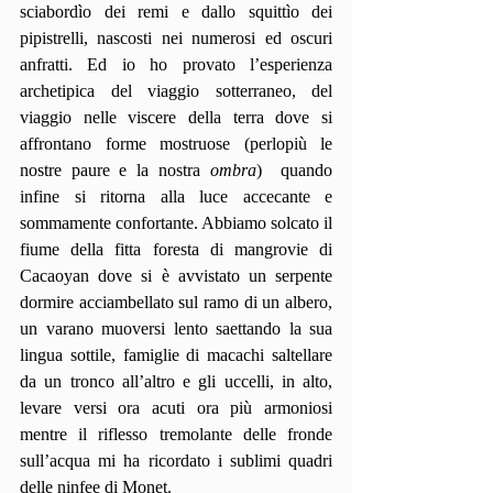
sciabordìo dei remi e dallo squittìo dei 
pipistrelli, nascosti nei numerosi ed oscuri 
anfratti. Ed io ho provato l’esperienza 
archetipica del viaggio sotterraneo, del 
viaggio nelle viscere della terra dove si 
affrontano forme mostruose (perlopiù le 
nostre paure e la nostra 
ombra
)  quando 
infine si ritorna alla luce accecante e 
sommamente confortante. Abbiamo solcato il 
fiume della fitta foresta di mangrovie di 
Cacaoyan dove si è avvistato un serpente 
dormire acciambellato sul ramo di un albero, 
un varano muoversi lento saettando la sua 
lingua sottile, famiglie di macachi saltellare 
da un tronco all’altro e gli uccelli, in alto, 
levare versi ora acuti ora più armoniosi 
mentre il riflesso tremolante delle fronde 
sull’acqua mi ha ricordato i sublimi quadri 
delle ninfee di Monet.