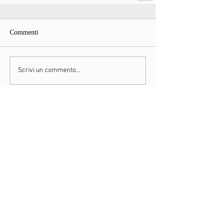
Commenti
Scrivi un commento...
maggio 2026
(1)
1 post
aprile 2026
(1)
1 post
febbraio 2026
(2)
2 post
gennaio 2026
(2)
2 post
novembre 2025
(1)
1 post
ottobre 2025
(1)
1 post
settembre 2025
(1)
1 post
agosto 2025
(1)
1 post