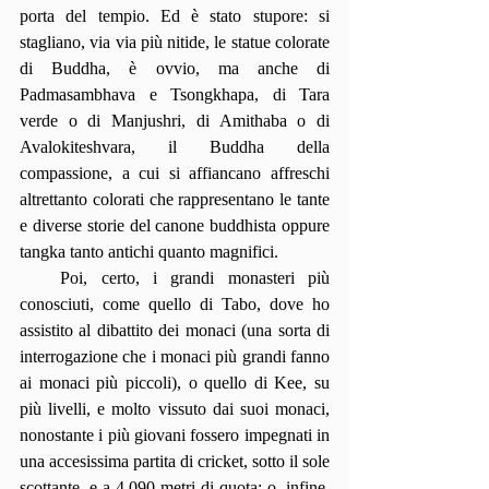
porta del tempio. Ed è stato stupore: si 
stagliano, via via più nitide, le statue colorate 
di Buddha, è ovvio, ma anche di 
Padmasambhava e Tsongkhapa, di Tara 
verde o di Manjushri, di Amithaba o di 
Avalokiteshvara, il Buddha della 
compassione, a cui si affiancano affreschi 
altrettanto colorati che rappresentano le tante 
e diverse storie del canone buddhista oppure 
tangka tanto antichi quanto magnifici.
   Poi, certo, i grandi monasteri più 
conosciuti, come quello di Tabo, dove ho 
assistito al dibattito dei monaci (una sorta di 
interrogazione che i monaci più grandi fanno 
ai monaci più piccoli), o quello di Kee, su 
più livelli, e molto vissuto dai suoi monaci, 
nonostante i più giovani fossero impegnati in 
una accesissima partita di cricket, sotto il sole 
scottante, e a 4.090 metri di quota; o, infine, 