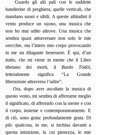
   Guardo gli alti pali con le suddette 
bandierine di preghiera, quelle verticali, che 
mandano suoni e sibili. A queste altitudini il 
vento produce un suono, una musica che 
non ho mai udito altrove. Una musica che 
sembra quasi attraversare non solo le mie 
orecchie, ma l’intero mio corpo provocando 
in me un dilagante benessere. È qui, d’un 
tratto, che mi viene in mente che il Libro 
tibetano dei morti, il 
Bardo Tödöl
, 
letteralmente significa “La Grande 
liberazione attraverso l’udire”. 
   Ora, dopo aver ascoltato la musica di 
questo vento, mi sembra di afferrarne meglio 
il significato, di afferrarlo con la mente e con 
il corpo, insieme e contemporaneamente. E 
di ciò, sono grata: profondamente grata. Di 
più: qualcosa, in me, si inchina davanti a 
questa intuizione, la cui pienezza, le mie 