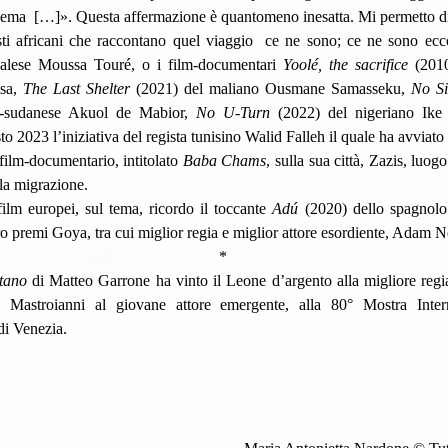
nema  […]». Questa affermazione è quantomeno inesatta. Mi permetto di 
gisti africani che raccontano quel viaggio  ce ne sono; ce ne sono ec
alese Moussa Touré, o i film-documentari 
Yoolé, the sacrifice
 (2010
sa, 
The Last Shelter
 (2021) del maliano Ousmane Samasseku, 
No S
d-sudanese Akuol de Mabior, 
No U-Turn
 (2022) del nigeriano Ike
sto 2023 l’iniziativa del regista tunisino Walid Falleh il quale ha avviat
film-documentario, intitolato 
Baba Chams
, sulla sua città, Zazis, luog
lla migrazione.
 i film europei, sul tema, ricordo il toccante 
Adú
 (2020) dello spagnolo
tro premi Goya, tra cui miglior regia e miglior attore esordiente, Adam 
*
tano
 di Matteo Garrone ha vinto il Leone d’argento alla migliore regia
 Mastroianni al giovane attore emergente, alla 80° Mostra Intern
i Venezia. 