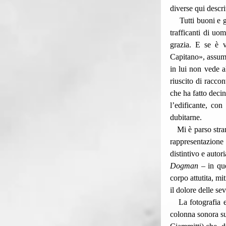
diverse qui descri
    Tutti buoni e gentili, i migranti; tutti scontatamente violenti e crudeli le guardie, i militari, i carcerieri, i 
trafficanti di uo
grazia. E se è v
Capitano», assume
in lui non vede a
riuscito di racco
che ha fatto decin
l’edificante, co
dubitarne.
   Mi è parso strano, poi, per non dire incomprensibile, perché un regista come Garrone che ha fatto della 
rappresentazione e
distintivo e autor
Dogman
 – in qu
corpo attutita, mi
il dolore delle se
   La fotografia estetizzante (di Paolo Carnera), la scenografia fin troppo pulita (di Dimitri Capuani), la 
colonna sonora su