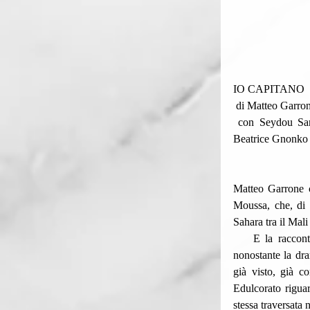
IO CAPITANO
 di Matteo Garro
 con Seydou Sarr, Moustapha Fall, Issaka Sawagodo, Doodou Sagna, Hichem Yacoubi, Khady Sy,  
Beatrice Gnonko
Matteo Garrone 
Moussa, che, di n
Sahara tra il Mali
    E la racconta in una maniera lineare sì, ma cronachistica, senza palpiti o sobbalzi; stranamente, 
nonostante la dra
già visto, già c
Edulcorato riguar
stessa traversata 