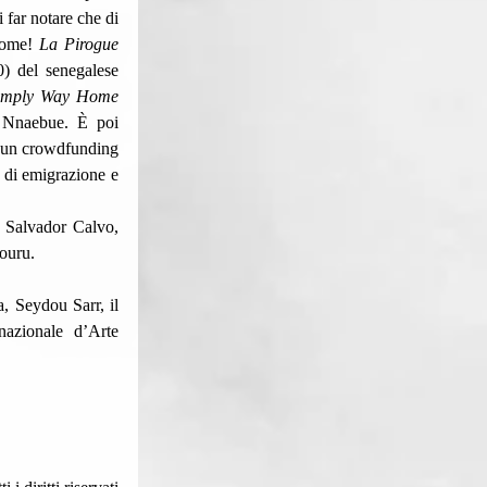
far notare che di 
come! 
La Pirogue
) del senegalese  
imply Way Home
 Nnaebue. È poi 
o un crowdfunding 
o di emigrazione e 
 Salvador Calvo, 
Nouru.
, Seydou Sarr, il 
azionale d’Arte 