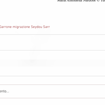
Maria Antonietta Nardone © Tutti 
 Garrone migrazione Seydou Sarr
nto...