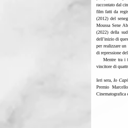
raccontato dal ci
film fatti da re
(2012) del seneg
Moussa Sene Ab
(2022) della su
dell’inizio di que
per realizzare un 
di repressione de
    Mentre tra
vincitore di quat
Ieri sera, 
Io Capi
Premio Marcello
Cinematografica d