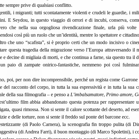
tte sempre prive di qualsiasi conflitto.
mini. E Seydou, in questo viaggio di orrori e di incubi, conserva, comu
ero che nella sua orgogliosa rivendicazione finale, urla più volte il
ndosi così più un ruolo che un’identità, mentre lo spettatore e cittadino
ltro che uno “scafista”, si è proprio certi che un modo incisivo o cin
ntare questa tragedia della migrazione verso l’Europa attraversando il 
e e decine di migliaia di morti, e che continua a farne, sia questo tra il 
n un paio di zampate onirico-fantastiche, nemmeno poi così fulminant
 del racconto del corpo, in tutta la sua espressività e in tutta la sua cr
iale della sua filmografia – e penso a 
L’imbalsamatore
, 
Primo amore
, 
G
est’ultimo film abbia abbandonato questa potenza per rappresentare un
tigata, quasi rimossa. Non si sente il calore scottante del deserto, ad ese
vizie e delle torture, non si sente il freddo sul ponte del barcone ecc. 
ggestiva (di Andrea Farri), il buon montaggio (di Marco Spoletini), i co