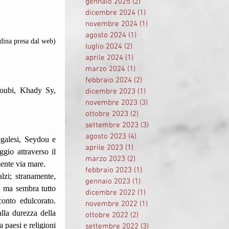
gennaio 2025
(2)
2 post
dicembre 2024
(1)
1 post
novembre 2024
(1)
1 post
agosto 2024
(1)
1 post
ndina presa dal web)
luglio 2024
(2)
2 post
aprile 2024
(1)
1 post
marzo 2024
(1)
1 post
febbraio 2024
(2)
2 post
dicembre 2023
(1)
1 post
novembre 2023
(3)
3 post
ottobre 2023
(2)
2 post
settembre 2023
(3)
3 post
agosto 2023
(4)
4 post
galesi, Seydou e 
aprile 2023
(1)
1 post
io attraverso il 
marzo 2023
(2)
2 post
mente via mare.
febbraio 2023
(1)
1 post
gennaio 2023
(1)
1 post
, ma sembra tutto 
dicembre 2022
(1)
1 post
onto edulcorato. 
novembre 2022
(1)
1 post
lla durezza della 
ottobre 2022
(2)
2 post
 paesi e religioni 
settembre 2022
(3)
3 post