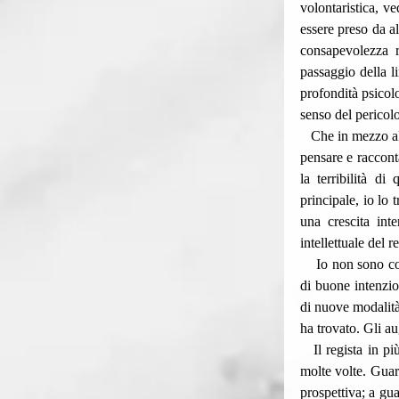
volontaristica, v
essere preso da a
consapevolezza r
passaggio della l
profondità psicolo
senso del pericol
   Che in mezzo alla disperazione, alla violenza, all’orrore, allo stupro, alla morte, un regista europeo possa 
pensare e raccont
la terribilità d
principale, io lo
una crescita inte
intellettuale del 
    Io non sono 
di buone intenzio
di nuove modalità 
ha trovato. Gli au
   Il regista in più interviste ha dichiarato:«Questo film è il controcampo di una scena che abbiamo visto 
molte volte. Guar
prospettiva; a gu