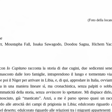
(Foto della loca
ne
con 
Io Capitano
 racconta la storia di due cugini, due sedicenni sene
ascosto dalle loro famiglie, intraprendono il lungo e tormentato viagg
 e poi il Niger per arrivare in Libia, e, di qui, approdare in Italia, ovvia
mmaticità della storia, senza avvincere lo spettatore. Mi dispiace dirlo
onosciuto, già “masticato”. Anzi, a me è parso spesso quasi un racc
do alle atrocità dei campi di prigionia in Libia; edulcorato riguardo a
nel deserto; edulcorato riguardo alle relazioni tra i migranti appartenenti a