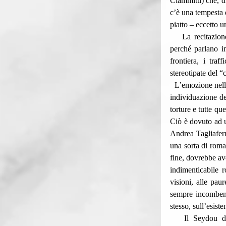
Ciammitti) che, d
c’è una tempesta 
piatto – eccetto u
    La recitazione di Seydou Sarr (Seydou) e di Moustapha Fall (Moussa) è fresca e spontanea anche 
perché parlano in
frontiera, i traff
stereotipate del “
  L’emozione nelle scene finali è un’emozione epidermica, fine a se stessa, senza alcuna comprensione ed 
individuazione de
torture e tutte q
Ciò è dovuto ad 
Andrea Tagliaferr
una sorta di roma
fine, dovrebbe ave
indimenticabile
visioni, alle pau
sempre incombent
stesso, sull’esiste
   Il Seydou di questa storia di formazione, invece, sembra essere portato avanti da una forza 