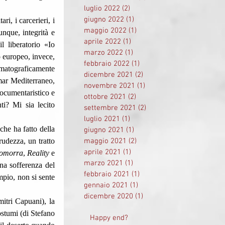
luglio 2022
(2)
2 post
giugno 2022
(1)
1 post
maggio 2022
(1)
1 post
nque, integrità e 
aprile 2022
(1)
1 post
 liberatorio «Io 
marzo 2022
(1)
1 post
 europeo, invece, 
febbraio 2022
(1)
1 post
ematograficamente 
dicembre 2021
(2)
2 post
mar Mediterraneo, 
novembre 2021
(1)
1 post
documentaristico e 
ottobre 2021
(2)
2 post
i? Mi sia lecito 
settembre 2021
(2)
2 post
luglio 2021
(1)
1 post
giugno 2021
(1)
1 post
udezza, un tratto 
maggio 2021
(2)
2 post
aprile 2021
(1)
1 post
omorra
, 
Reality
 e 
marzo 2021
(1)
1 post
a sofferenza del 
febbraio 2021
(1)
1 post
mpio, non si sente 
gennaio 2021
(1)
1 post
dicembre 2020
(1)
1 post
stumi (di Stefano 
Happy end?