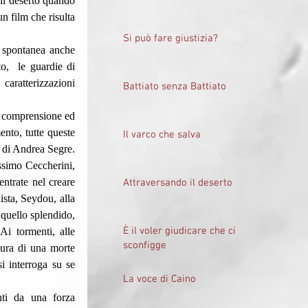
il deserto quando 
 film che risulta 
Si può fare giustizia?
o,  le guardie di 
caratterizzazioni 
Battiato senza Battiato
nto, tutte queste 
Il varco che salva
 di Andrea Segre. 
simo Ceccherini, 
ntrate nel creare 
Attraversando il deserto
ista, Seydou, alla 
 quello splendido, 
È il voler giudicare che ci
i tormenti, alle 
sconfigge
aura di una morte 
 interroga su se 
La voce di Caino
 