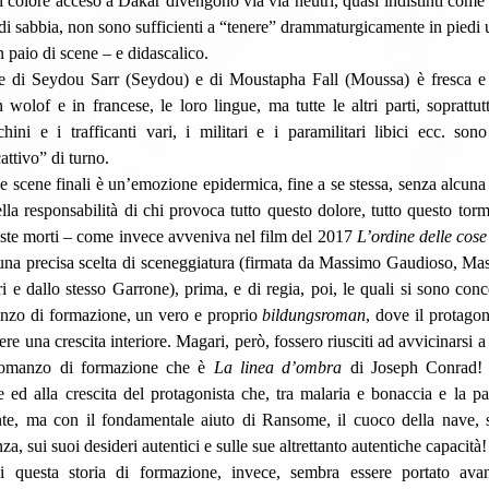
i colore acceso a Dakar divengono via via neutri, quasi indistinti come 
di sabbia, non sono sufficienti a “tenere” drammaturgicamente in piedi un
n paio di scene – e didascalico. 
 wolof e in francese, le loro lingue, ma tutte le altri parti, soprattutt
ichini e i trafficanti vari, i militari e i paramilitari libici ecc. sono 
cattivo” di turno.
lla responsabilità di chi provoca tutto questo dolore, tutto questo torme
ueste morti – come invece avveniva nel film del 2017 
L’ordine delle cose
una precisa scelta di sceneggiatura (firmata da Massimo Gaudioso, Mas
i e dallo stesso Garrone), prima, e di regia, poi, le quali si sono conce
nzo di formazione, un vero e proprio 
bildungsroman
, dove il protagon
re una crescita interiore. Magari, però, fossero riusciti ad avvicinarsi a
 romanzo di formazione che è 
La linea d’ombra
 di Joseph Conrad! A
re ed alla crescita del protagonista che, tra malaria e bonaccia e la p
e, ma con il fondamentale aiuto di Ransome, il cuoco della nave, si
nza, sui suoi desideri autentici e sulle sue altrettanto autentiche capacità!