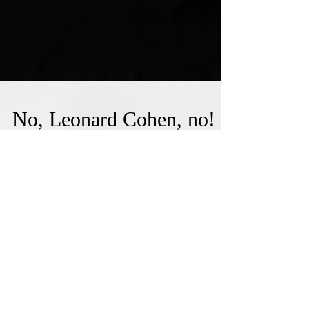
No, Leonard Cohen, no!
(Foto presa dal web) La voce bassa e profonda di
Leonard Cohen ha accarezzato la mia esistenza fin
da adolescente. Una voce che ti...