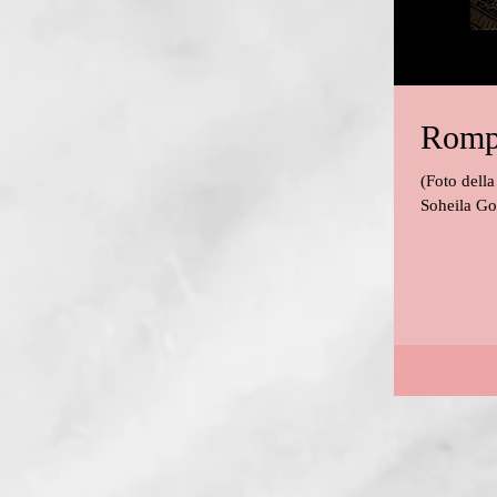
Rompi
(Foto della locandina pre
Soheila Go